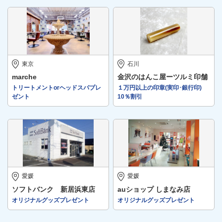
東京
石川
marche
金沢のはんこ屋ーツルミ印舗
トリートメントorヘッドスパプレ
１万円以上の印章(実印･銀行印)
ゼント
10％割引
愛媛
愛媛
ソフトバンク 新居浜東店
auショップ しまなみ店
オリジナルグッズプレゼント
オリジナルグッズプレゼント