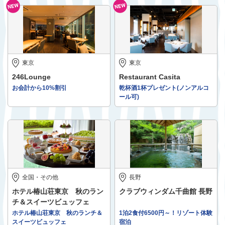
東京
東京
246Lounge
Restaurant Casita
お会計から10%割引
乾杯酒1杯プレゼント(ノンアルコ
ール可)
全国・その他
長野
ホテル椿山荘東京 秋のラン
クラブウィンダム千曲館 長野
チ＆スイーツビュッフェ
ホテル椿山荘東京 秋のランチ＆
1泊2食付6500円～！リゾート体験
スイーツビュッフェ
宿泊