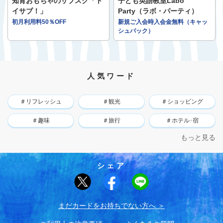
知育おもちゃのサブスク「ト
子ども英語教室Labo
イサブ！」
Party（ラボ・パーティ）
初月利用料50％OFF
新規ご入会時入会金無料（キャッ
シュバック）
人気ワード
＃リフレッシュ
＃観光
＃ショッピング
＃趣味
＃旅行
＃ホテル･宿
もっと見る
シェア
まだカードをお持ちでない⽅へ