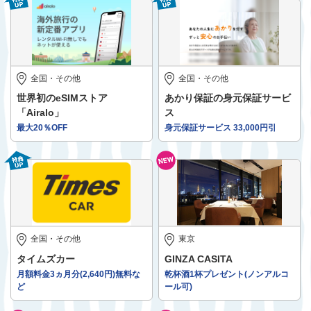
全国・その他
全国・その他
世界初のeSIMストア
あかり保証の身元保証サービ
「Airalo」
ス
最大20％OFF
身元保証サービス 33,000円引
全国・その他
東京
タイムズカー
GINZA CASITA
月額料金3ヵ月分(2,640円)無料な
乾杯酒1杯プレゼント(ノンアルコ
ど
ール可)