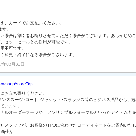
うえ、カードでお支払いください。
ます。
ない場合は割引をお断りさせていただく場合がございます。あらかじめ
び、セットセールとの併用が可能です。
併用不可です。
なく変更・終了になる場合がございます。
27年03月31日
com/shop/storeTop
軽にお立ち寄りください。
のメンズスーツ･コート･ジャケット･スラックス等のビジネス洋品から、
しています。
ソナルオーダースーツや、アンサンブルフォーマルといったアイテムも
たスタッフが、お客様のTPOに合わせたコーディネートをご案内いた
 新生活