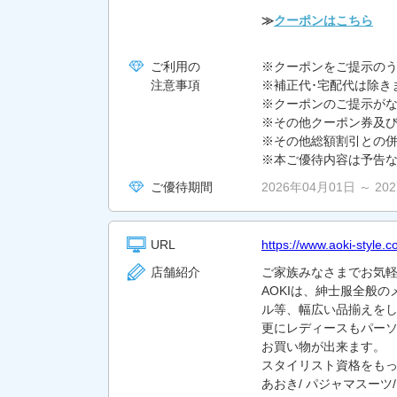
≫
クーポンはこちら
ご利用の
※クーポンをご提示の
注意事項
※補正代･宅配代は除き
※クーポンのご提示が
※その他クーポン券及
※その他総額割引との
※本ご優待内容は予告
ご優待期間
2026年04月01日 ～ 20
URL
https://www.aoki-style.
店舗紹介
ご家族みなさまでお気
AOKIは、紳士服全般
ル等、幅広い品揃えを
更にレディースもパー
お買い物が出来ます。
スタイリスト資格をもっ
あおき/ パジャマスーツ/