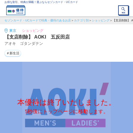
お得な割引、特典が満載！選ぶならセゾンカード・UCカード
セゾンカード・UCカードで特典・優待のあるお店
カテゴリ別
ショッピング
【支店削除】 A
東京
ショッピング
【支店削除】 AOKI 五反田店
アオキ ゴタンダテン
＃新生活
本優待は終了いたしました。
5秒後にトップページに移動します。