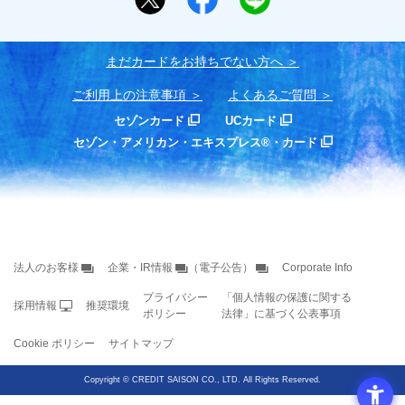
まだカードをお持ちでない⽅へ
ご利用上の注意事項
よくあるご質問
セゾンカード
UCカード
セゾン・アメリカン・エキスプレス®・カード
法人のお客様
企業・IR情報
（電子公告）
Corporate Info
プライバシー
「個人情報の保護に関する
採用情報
推奨環境
ポリシー
法律」に基づく公表事項
Cookie ポリシー
サイトマップ
Copyright
©
CREDIT SAISON CO., LTD. All Rights Reserved.