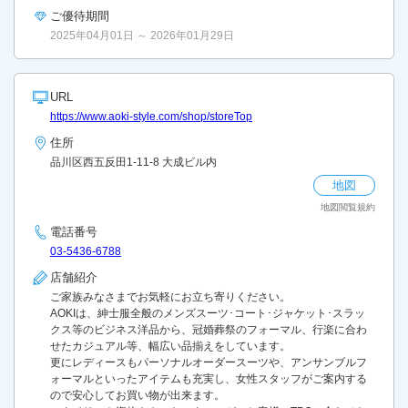
ご優待期間
2025年04月01日 ～ 2026年01月29日
URL
https://www.aoki-style.com/shop/storeTop
住所
品川区西五反田1-11-8 大成ビル内
地図
地図閲覧規約
電話番号
03-5436-6788
店舗紹介
ご家族みなさまでお気軽にお立ち寄りください。
AOKIは、紳士服全般のメンズスーツ･コート･ジャケット･スラッ
クス等のビジネス洋品から、冠婚葬祭のフォーマル、行楽に合わ
せたカジュアル等、幅広い品揃えをしています。
更にレディースもパーソナルオーダースーツや、アンサンブルフ
ォーマルといったアイテムも充実し、女性スタッフがご案内する
ので安心してお買い物が出来ます。