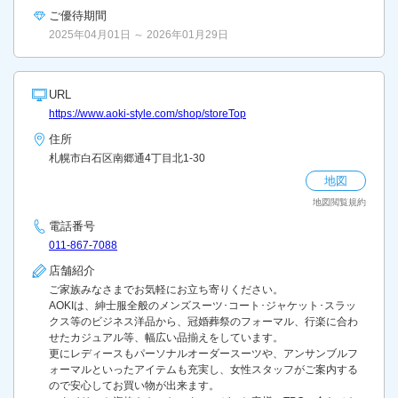
ご優待期間
2025年04月01日 ～ 2026年01月29日
URL
https://www.aoki-style.com/shop/storeTop
住所
札幌市白石区南郷通4丁目北1-30
地図
地図閲覧規約
電話番号
011-867-7088
店舗紹介
ご家族みなさまでお気軽にお立ち寄りください。
AOKIは、紳士服全般のメンズスーツ･コート･ジャケット･スラッ
クス等のビジネス洋品から、冠婚葬祭のフォーマル、行楽に合わ
せたカジュアル等、幅広い品揃えをしています。
更にレディースもパーソナルオーダースーツや、アンサンブルフ
ォーマルといったアイテムも充実し、女性スタッフがご案内する
ので安心してお買い物が出来ます。