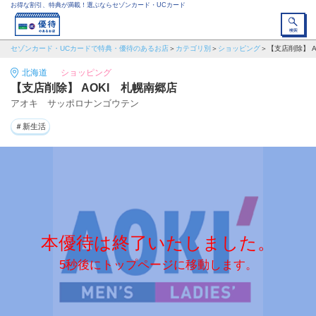
お得な割引、特典が満載！選ぶならセゾンカード・UCカード
セゾンカード・UCカードで特典・優待のあるお店
カテゴリ別
ショッピング
【支店削除】 
北海道
ショッピング
【支店削除】 AOKI 札幌南郷店
アオキ サッポロナンゴウテン
＃新生活
本優待は終了いたしました。
5秒後にトップページに移動します。