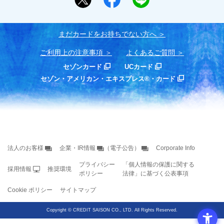
まだカードをお持ちでない⽅へ
ご利用上の注意事項
よくあるご質問
セゾンカード
UCカード
セゾン・アメリカン・エキスプレス®・カード
法人のお客様
企業・IR情報
（電子公告）
Corporate Info
プライバシー
「個人情報の保護に関する
採用情報
推奨環境
ポリシー
法律」に基づく公表事項
Cookie ポリシー
サイトマップ
Copyright
©
CREDIT SAISON CO., LTD. All Rights Reserved.