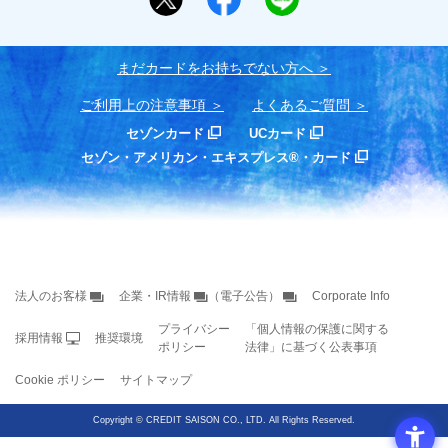
まだカードをお持ちでない⽅へ
ご利用上の注意事項
よくあるご質問
セゾンカード
UCカード
セゾン・アメリカン・エキスプレス®・カード
法人のお客様
企業・IR情報
（電子公告）
Corporate Info
プライバシー
「個人情報の保護に関する
採用情報
推奨環境
ポリシー
法律」に基づく公表事項
Cookie ポリシー
サイトマップ
Copyright
©
CREDIT SAISON CO., LTD. All Rights Reserved.