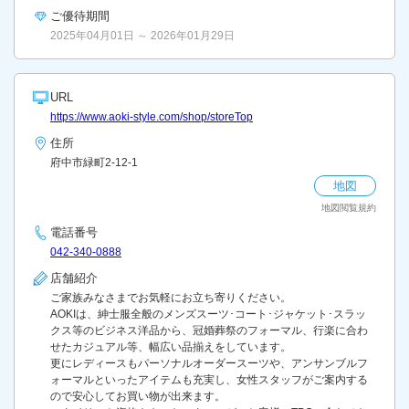
ご優待期間
2025年04月01日 ～ 2026年01月29日
URL
https://www.aoki-style.com/shop/storeTop
住所
府中市緑町2-12-1
地図
地図閲覧規約
電話番号
042-340-0888
店舗紹介
ご家族みなさまでお気軽にお立ち寄りください。
AOKIは、紳士服全般のメンズスーツ･コート･ジャケット･スラッ
クス等のビジネス洋品から、冠婚葬祭のフォーマル、行楽に合わ
せたカジュアル等、幅広い品揃えをしています。
更にレディースもパーソナルオーダースーツや、アンサンブルフ
ォーマルといったアイテムも充実し、女性スタッフがご案内する
ので安心してお買い物が出来ます。