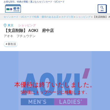
お得な割引、特典が満載！選ぶならセゾンカード・UCカード
セゾンカード・UCカードで特典・優待のあるお店
カテゴリ別
ショッピング
【支店削除】 A
東京
ショッピング
【支店削除】 AOKI 府中店
アオキ フチュウテン
＃新生活
本優待は終了いたしました。
5秒後にトップページに移動します。