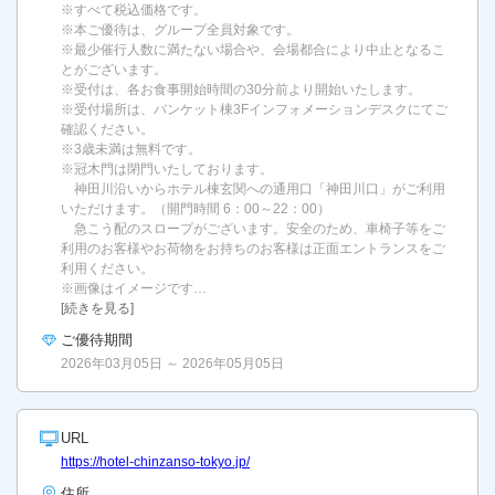
※すべて税込価格です。
※本ご優待は、グループ全員対象です。
※最少催行人数に満たない場合や、会場都合により中止となるこ
とがございます。
※受付は、各お食事開始時間の30分前より開始いたします。
※受付場所は、バンケット棟3Fインフォメーションデスクにてご
確認ください。
※3歳未満は無料です。
※冠木門は閉門いたしております。
神田川沿いからホテル棟玄関への通用口「神田川口」がご利用
いただけます。（開門時間 6：00～22：00）
急こう配のスロープがございます。安全のため、車椅子等をご
利用のお客様やお荷物をお持ちのお客様は正面エントランスをご
利用ください。
※画像はイメージです…
[続きを見る]
ご優待期間
2026年03月05日 ～ 2026年05月05日
URL
https://hotel-chinzanso-tokyo.jp/
住所