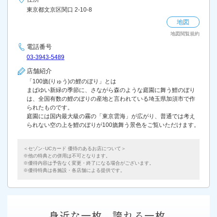
東京都文京区関口 2-10-8
地図
地図閲覧規約
電話番号
03-3943-5489
店舗紹介
「100旒(りゅう)の鯉のぼり」とは
まばゆい新緑の季節に、さながら森のような庭園に舞う鯉のぼり
は、全国有数の鯉のぼりの産地と言われている埼玉県加須市で作
られたものです。
庭園には国内最大級の霧の「東京雲海」が広がり、普通では考え
られない空の上を鯉のぼりが100旒舞う景色をご覧いただけます。
＜セゾン･UCカード 優待のあるお店について＞
他の特典との併用は不可となります。
優待内容は予告なく変更・終了になる場合がございます。
優待特典は各施設・各店舗による提供です。