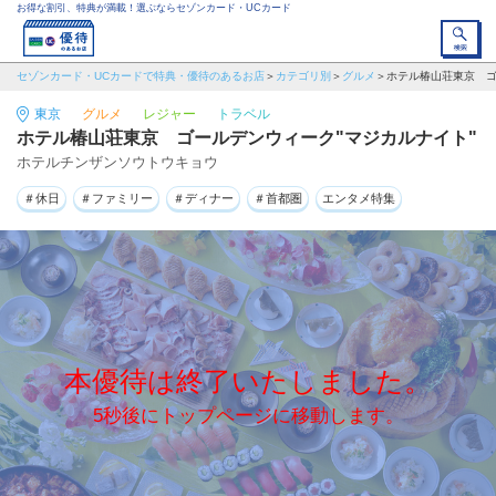
お得な割引、特典が満載！選ぶならセゾンカード・UCカード
セゾンカード・UCカードで特典・優待のあるお店
カテゴリ別
グルメ
ホテル椿山荘東京 ゴ
東京
グルメ
レジャー
トラベル
ホテル椿山荘東京 ゴールデンウィーク"マジカルナイト"
ホテルチンザンソウトウキョウ
＃休日
＃ファミリー
＃ディナー
＃首都圏
エンタメ特集
本優待は終了いたしました。
5秒後にトップページに移動します。