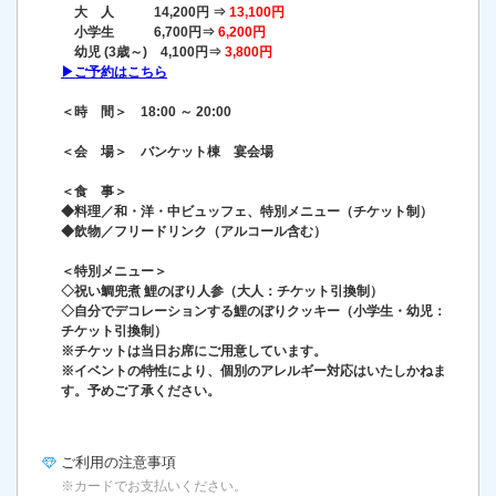
大 人 14,200円 ⇒
13,100円
小学生 6,700円⇒
6,200円
幼児 (3歳～) 4,100円⇒
3,800円
▶ご予約はこちら
＜時 間＞ 18:00 ～ 20:00
＜会 場＞ バンケット棟 宴会場
＜食 事＞
◆料理／和・洋・中ビュッフェ、特別メニュー（チケット制）
◆飲物／フリードリンク（アルコール含む）
＜特別メニュー＞
◇祝い鯛兜煮 鯉のぼり人参（大人：チケット引換制）
◇自分でデコレーションする鯉のぼりクッキー（小学生・幼児：
チケット引換制）
※チケットは当日お席にご用意しています。
※イベントの特性により、個別のアレルギー対応はいたしかねま
す。予めご了承ください。
ご利用の
注意事項
※カードでお支払いください。