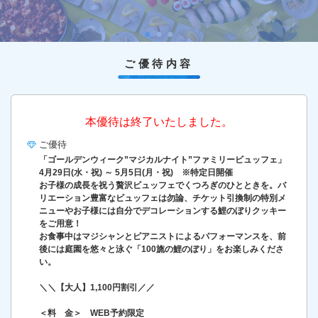
ご優待内容
本優待は終了いたしました。
ご優待
「ゴールデンウィーク”マジカルナイト”ファミリービュッフェ」
4月29日(水・祝) ～ 5月5日(月・祝) ※特定日開催
お子様の成長を祝う贅沢ビュッフェでくつろぎのひとときを。バ
リエーション豊富なビュッフェは勿論、チケット引換制の特別メ
ニューやお子様には自分でデコレーションする鯉のぼりクッキー
をご用意！
お食事中はマジシャンとピアニストによるパフォーマンスを、前
後には庭園を悠々と泳ぐ「100旒の鯉のぼり」をお楽しみくださ
い。
＼＼【大人】1,100円割引／／
＜料 金＞ WEB予約限定