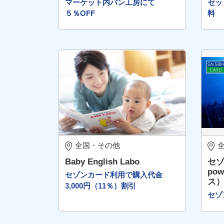
マーケット内パン工房にて
セッ
５％OFF
料
全国・その他
Baby English Labo
セゾ
po
セゾンカード利用で購入代金
ス
3,000円（11％）割引
セゾ