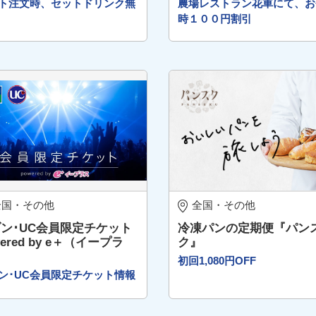
ト注文時、セットドリンク無
農場レストラン花車にて、お
時１００円割引
全国・その他
全国・その他
ン･UC会員限定チケット
冷凍パンの定期便『パン
wered by e＋（イープラ
ク』
）
初回1,080円OFF
ン･UC会員限定チケット情報