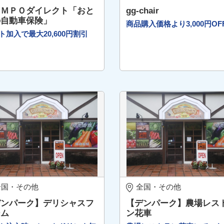
ＯＭＰＯダイレクト「おと
gg-chair
の自動車保険」
商品購入価格より3,000円OF
ト加入で最大20,600円割引
全国・その他
全国・その他
デンパーク】デリシャスフ
【デンパーク】農場レス
ーム
ン花車