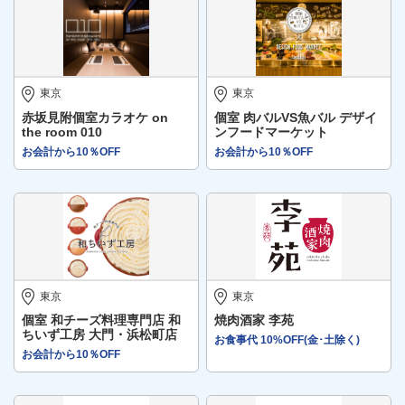
東京
東京
赤坂見附個室カラオケ on
個室 肉バルVS魚バル デザイ
the room 010
ンフードマーケット
お会計から10％OFF
お会計から10％OFF
東京
東京
個室 和チーズ料理専門店 和
焼肉酒家 李苑
ちいず工房 大門・浜松町店
お食事代 10%OFF(金･土除く)
お会計から10％OFF