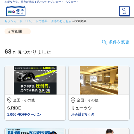
お得な割引、特典が満載！選ぶならセゾンカード・UCカード
セゾンカード・UCカードで特典・優待のあるお店
検索結果
＃首都圏
条件を変更
63
件見つかりました
全国・その他
全国・その他
S.RIDE
リューツウ
1,000円OFFクーポン
お会計3％引き