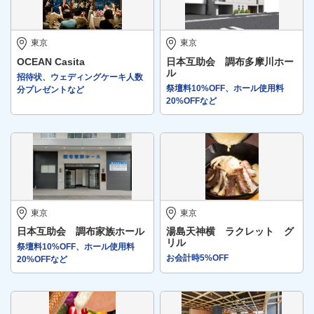
東京
東京
OCEAN Casita
日本互助会 調布多摩川ホー
ル
招待状、ウェディングケーキ人数
祭壇料10%OFF、ホール使用料
分プレゼントなど
20%OFFなど
東京
東京
日本互助会 調布家族ホール
湯島天神横 ラクレット グ
リル
祭壇料10%OFF、ホール使用料
お会計時5%OFF
20%OFFなど