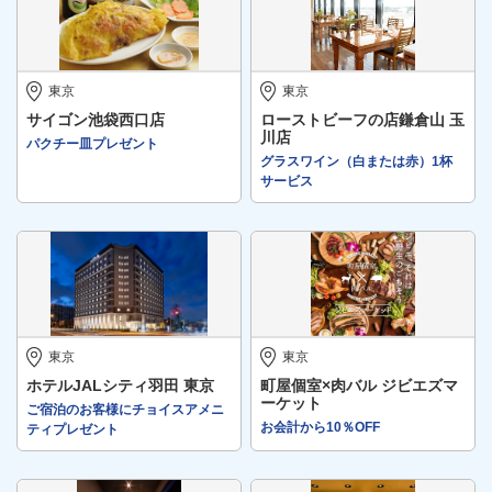
東京
東京
サイゴン池袋西口店
ローストビーフの店鎌倉山 玉
川店
パクチー皿プレゼント
グラスワイン（白または赤）1杯
サービス
東京
東京
ホテルJALシティ羽田 東京
町屋個室×肉バル ジビエズマ
ーケット
ご宿泊のお客様にチョイスアメニ
お会計から10％OFF
ティプレゼント