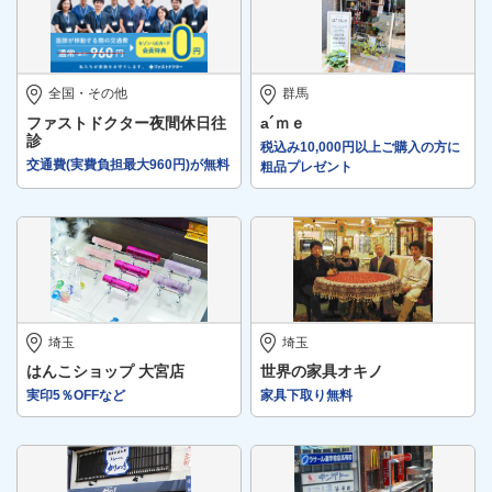
全国・その他
群馬
ファストドクター夜間休日往
a´ｍｅ
診
税込み10,000円以上ご購入の方に
交通費(実費負担最大960円)が無料
粗品プレゼント
埼玉
埼玉
はんこショップ 大宮店
世界の家具オキノ
実印5％OFFなど
家具下取り無料