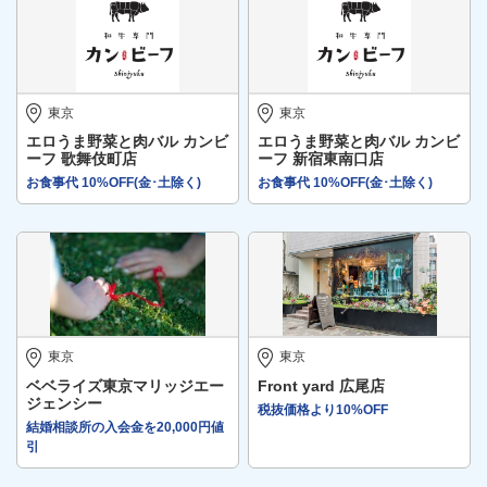
東京
東京
エロうま野菜と肉バル カンビ
エロうま野菜と肉バル カンビ
ーフ 歌舞伎町店
ーフ 新宿東南口店
お食事代 10%OFF(金･土除く)
お食事代 10%OFF(金･土除く)
東京
東京
ベベライズ東京マリッジエー
Front yard 広尾店
ジェンシー
税抜価格より10%OFF
結婚相談所の入会金を20,000円値
引