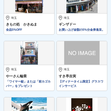
埼玉
埼玉
きもの処 かきぬま
ギンザドー
全品5%OFF
お買い上げ金額の5%分金券進呈。
埼玉
埼玉
やーさん輪業
すき亭吉寅
「ワイヤー錠」または「前カゴカ
【ディナータイム限定】グラスワ
バー」をプレゼント
インサービス