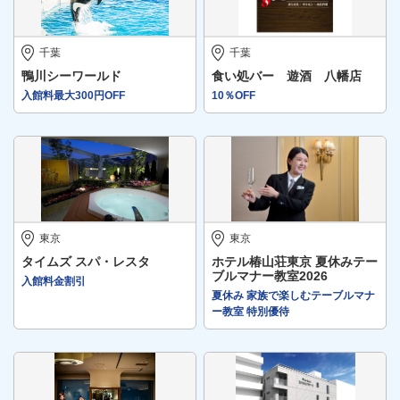
千葉
千葉
鴨川シーワールド
食い処バー 遊酒 八幡店
入館料最大300円OFF
10％OFF
東京
東京
タイムズ スパ・レスタ
ホテル椿山荘東京 夏休みテー
ブルマナー教室2026
入館料金割引
夏休み 家族で楽しむテーブルマナ
ー教室 特別優待