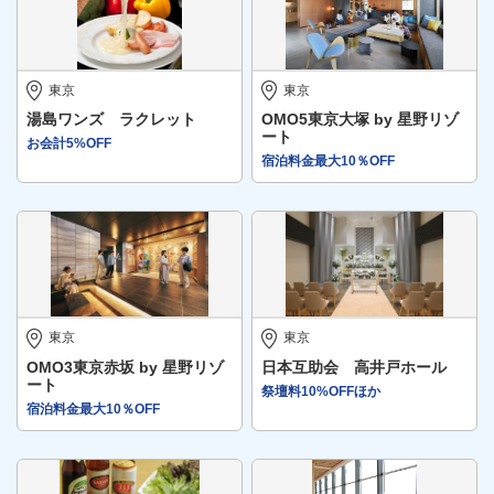
東京
東京
湯島ワンズ ラクレット
OMO5東京大塚 by 星野リゾ
ート
お会計5%OFF
宿泊料金最大10％OFF
東京
東京
OMO3東京赤坂 by 星野リゾ
日本互助会 高井戸ホール
ート
祭壇料10%OFFほか
宿泊料金最大10％OFF