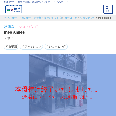
お得な割引、特典が満載！選ぶならセゾンカード・UCカード
セゾンカード・UCカードで特典・優待のあるお店
カテゴリ別
ショッピング
mes amies
東京
ショッピング
mes amies
メザミ
＃首都圏
＃ファッション
＃ショッピング
本優待は終了いたしました。
5秒後にトップページに移動します。