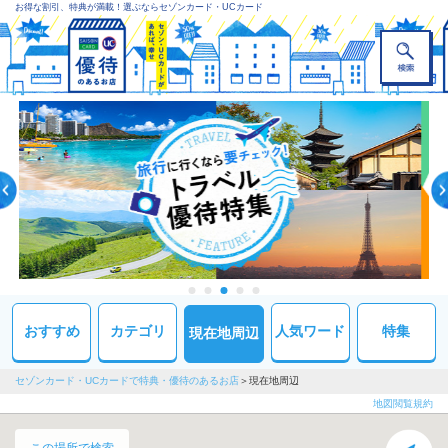
お得な割引、特典が満載！選ぶならセゾンカード・UCカード
おすすめ
カテゴリ
人気ワード
特集
現在地周辺
セゾンカード・UCカードで特典・優待のあるお店
現在地周辺
地図閲覧規約