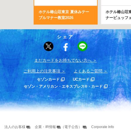
ホテル椿山荘東京 夏休みテー
ホテル椿山荘
ブルマナー教室2026
ナービュッフ
シェア
まだカードをお持ちでない⽅へ
ご利用上の注意事項
よくあるご質問
セゾンカード
UCカード
セゾン・アメリカン・エキスプレス®・カード
法人のお客様
企業・IR情報
（電子公告）
Corporate Info