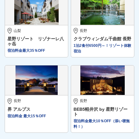
山梨
長野
星野リゾート リゾナーレ八
クラブウィンダム千曲館 長野
ヶ岳
1泊2食付6500円～！リゾート体験
宿泊料金最大35％OFF
宿泊
長野
長野
界 アルプス
BEB5軽井沢 by 星野リゾー
ト
宿泊料金 最大15％OFF
宿泊料金最大10％OFF（添い寝無
料！）