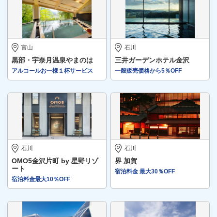
富山
石川
黒部・宇奈月温泉やまのは
三井ガーデンホテル金沢
アルコールお一様１杯サービス
一般販売価格から5％OFF
石川
石川
OMO5金沢片町 by 星野リゾ
界 加賀
ート
宿泊料金 最大30％OFF
宿泊料金最大10％OFF