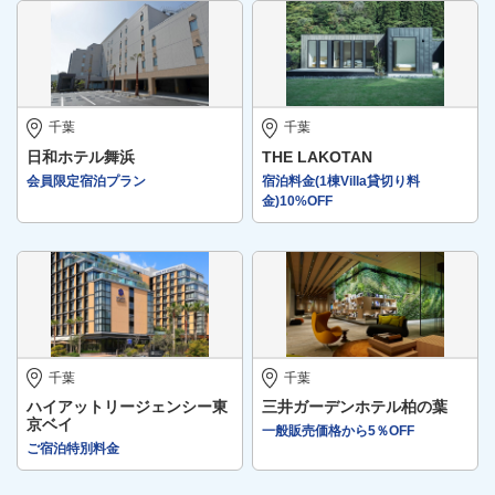
千葉
千葉
日和ホテル舞浜
THE LAKOTAN
会員限定宿泊プラン
宿泊料金(1棟Villa貸切り料
金)10%OFF
千葉
千葉
ハイアットリージェンシー東
三井ガーデンホテル柏の葉
京ベイ
一般販売価格から5％OFF
ご宿泊特別料金