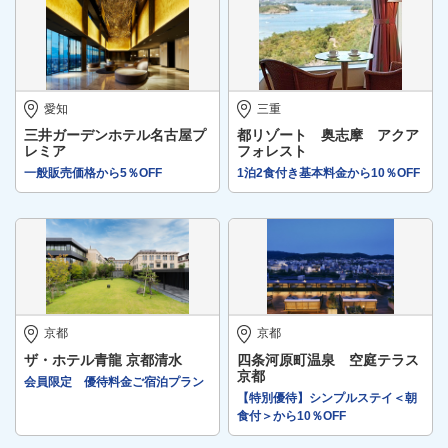
愛知
三重
三井ガーデンホテル名古屋プ
都リゾート 奥志摩 アクア
レミア
フォレスト
一般販売価格から5％OFF
1泊2食付き基本料金から10％OFF
京都
京都
ザ・ホテル青龍 京都清水
四条河原町温泉 空庭テラス
京都
会員限定 優待料金ご宿泊プラン
【特別優待】シンプルステイ＜朝
食付＞から10％OFF