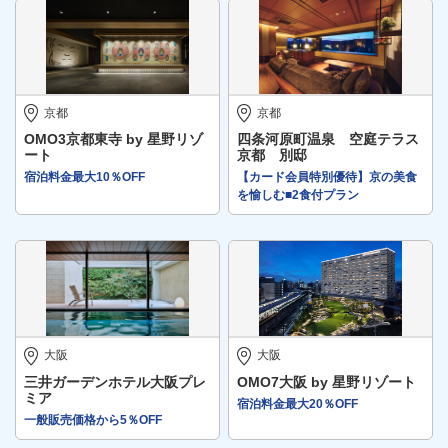
京都
京都
OMO3京都東寺 by 星野リゾ
四条河原町温泉 空庭テラス
ート
京都 別邸
宿泊料金最大10％OFF
【カード会員特別優待】京の美食
を愉しむ■2食付プラン
大阪
大阪
三井ガーデンホテル大阪プレ
OMO7大阪 by 星野リゾート
ミア
宿泊料金最大20％OFF
一般販売価格から5％OFF