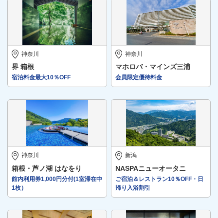
神奈川
神奈川
界 箱根
マホロバ・マインズ三浦
宿泊料金最大10％OFF
会員限定優待料金
神奈川
新潟
箱根・芦ノ湖 はなをり
NASPAニューオータニ
館内利用券1,000円分付(1室滞在中
ご宿泊＆レストラン10％OFF・日
1枚）
帰り入浴割引