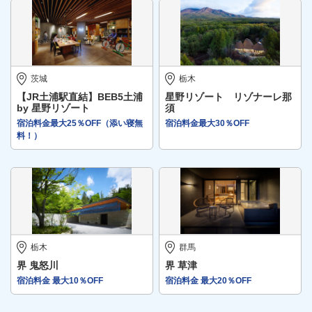
茨城
栃木
【JR土浦駅直結】BEB5土浦
星野リゾート リゾナーレ那
by 星野リゾート
須
宿泊料金最大25％OFF（添い寝無
宿泊料金最大30％OFF
料！）
栃木
群馬
界 鬼怒川
界 草津
宿泊料金 最大10％OFF
宿泊料金 最大20％OFF