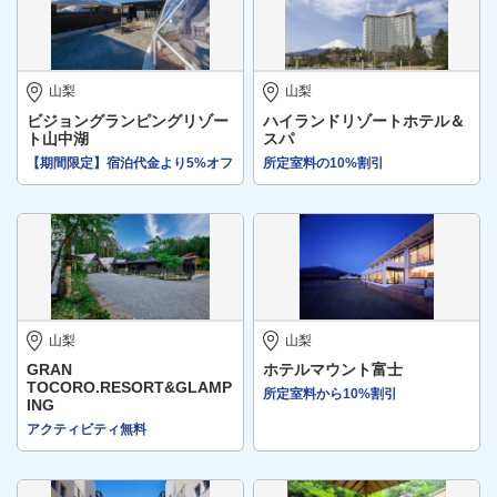
山梨
山梨
ビジョングランピングリゾー
ハイランドリゾートホテル＆
ト山中湖
スパ
【期間限定】宿泊代金より5%オフ
所定室料の10%割引
山梨
山梨
GRAN
ホテルマウント富士
TOCORO.RESORT&GLAMP
所定室料から10%割引
ING
アクティビティ無料