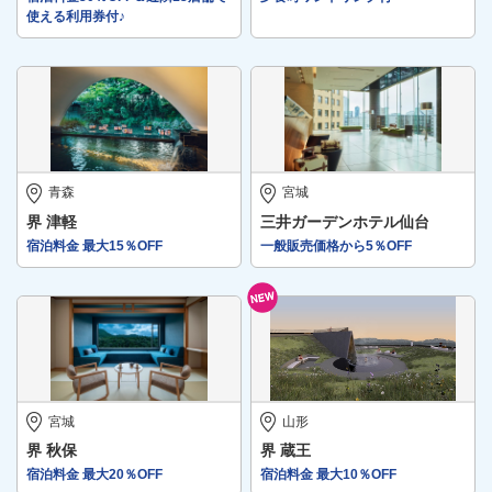
使える利用券付♪
青森
宮城
界 津軽
三井ガーデンホテル仙台
宿泊料金 最大15％OFF
一般販売価格から5％OFF
宮城
山形
界 秋保
界 蔵王
宿泊料金 最大20％OFF
宿泊料金 最大10％OFF