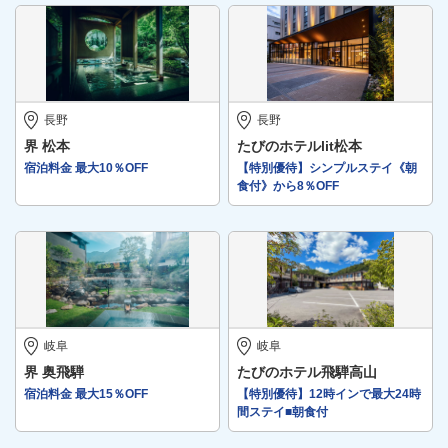
長野
長野
界 松本
たびのホテルlit松本
宿泊料金 最大10％OFF
【特別優待】シンプルステイ《朝
食付》から8％OFF
岐阜
岐阜
界 奥飛騨
たびのホテル飛騨高山
宿泊料金 最大15％OFF
【特別優待】12時インで最大24時
間ステイ■朝食付