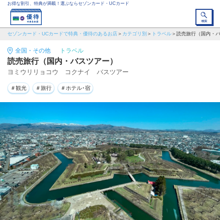
お得な割引、特典が満載！選ぶならセゾンカード・UCカード
セゾンカード・UCカードで特典・優待のあるお店
カテゴリ別
トラベル
読売旅行（国内・
全国・その他
トラベル
読売旅行（国内・バスツアー）
ヨミウリリョコウ コクナイ バスツアー
＃観光
＃旅行
＃ホテル･宿