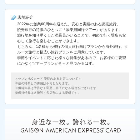
店舗紹介
2022年に創業60周年を迎えた、安心と実績のある読売旅行。
読売旅行の特徴のひとつに「添乗員同行ツアー」があります。
旅行地を知り尽くした添乗員がいることで、初めて行く場所も安
心して旅行を楽しむことができます。
もちろん、1名様から催行の個人旅行向けプランから海外旅行、ク
ルーズ旅行と幅広い旅行プランをご用意しています。
季節やイベントに応じた様々な特集があるので、お客様のご要望
にかなうツアープランがきっと見つかるはず。
＜セゾン･UCカード 優待のあるお店について＞
他の特典との併用は不可となります。
優待内容は予告なく変更・終了になる場合がございます。
優待特典は各施設・各店舗による提供です。