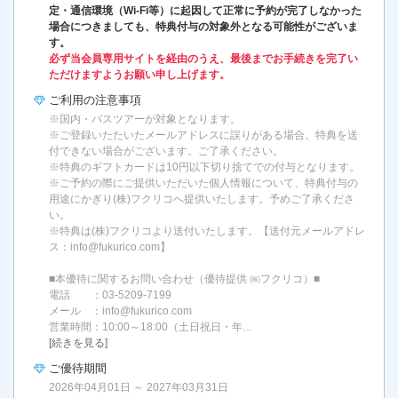
定・通信環境（Wi-Fi等）に起因して正常に予約が完了しなかった
場合につきましても、特典付与の対象外となる可能性がございま
す。
必ず当会員専用サイトを経由のうえ、最後までお手続きを完了い
ただけますようお願い申し上げます。
ご利用の
注意事項
※国内・バスツアーが対象となります。
※ご登録いたたいたメールアドレスに誤りがある場合、特典を送
付できない場合がございます。ご了承ください。
※特典のギフトカードは10円以下切り捨てでの付与となります。
※ご予約の際にご提供いただいた個人情報について、特典付与の
用途にかぎり(株)フクリコへ提供いたします。予めご了承くださ
い。
※特典は(株)フクリコより送付いたします。【送付元メールアドレ
ス：info@fukurico.com】
■本優待に関するお問い合わせ（優待提供 ㈱フクリコ）■
電話 ：03-5209-7199
メール ：info@fukurico.com
営業時間：10:00～18:00（土日祝日・年…
[続きを見る]
ご優待期間
2026年04月01日 ～ 2027年03月31日