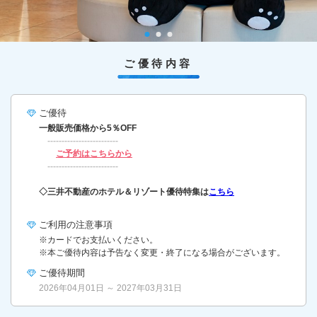
ご優待内容
ご優待
一般販売価格から5％OFF
‐‐‐‐‐‐‐‐‐‐‐‐‐‐‐‐‐‐‐‐‐‐‐‐‐
ご予約はこちらから
‐‐‐‐‐‐‐‐‐‐‐‐‐‐‐‐‐‐‐‐‐‐‐‐‐
◇三井不動産のホテル＆リゾート優待特集は
こちら
ご利用の
注意事項
※カードでお支払いください。
※本ご優待内容は予告なく変更・終了になる場合がございます。
ご優待期間
2026年04月01日 ～ 2027年03月31日