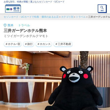
お得な割引、特典が満載！選ぶならセゾンカード・UCカード
セゾンカード・UCカードで特典・優待のあるお店
カテゴリ別
トラベル
三井ガーデンホテ
熊本
トラベル
三井ガーデンホテル熊本
ミツイガーデンホテルクマモト
＃ホテル･宿
＃旅行
＃ホカンス
＃三井不動産