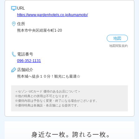
URL
https://www.gardenhotels.co.jp/kumamoto/
住所
熊本市中央区紺屋今町1-20
地図
地図閲覧規約
電話番号
096-352-1131
店舗紹介
熊本城へ徒歩１０分！観光にも最適☆
＜セゾン･UCカード 優待のあるお店について＞
他の特典との併用は不可となります。
優待内容は予告なく変更・終了になる場合がございます。
優待特典は各施設・各店舗による提供です。