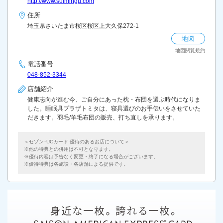
http://www.suimingu.com
住所
埼玉県さいたま市桜区桜区上大久保272-1
地図
地図閲覧規約
電話番号
048-852-3344
店舗紹介
健康志向が進む今、ご自分にあった枕・布団を選ぶ時代になりま
した。睡眠具プラザトミタは、寝具選びのお手伝いをさせていた
だきます。羽毛/羊毛布団の販売、打ち直しを承ります。
＜セゾン･UCカード 優待のあるお店について＞
他の特典との併用は不可となります。
優待内容は予告なく変更・終了になる場合がございます。
優待特典は各施設・各店舗による提供です。