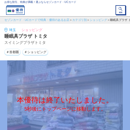
お得な割引、特典が満載！選ぶならセゾンカード・UCカード
セゾンカード・UCカードで特典・優待のあるお店
カテゴリ別
ショッピング
睡眠具プラザ 
埼玉
ショッピング
睡眠具プラザ トミタ
スイミングプラザトミタ
＃首都圏
＃ショッピング
本優待は終了いたしました。
5秒後にトップページに移動します。