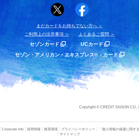
まだカードをお持ちでない⽅へ
ご利用上の注意事項
よくあるご質問
セゾンカード
UCカード
セゾン・アメリカン・エキスプレス®・カード
Copyright
©
CREDIT SAISON CO., LT
Corporate Info
採用情報
推奨環境
プライバシー
ポリシー
「個人情報の保護に関す
サイトマップ