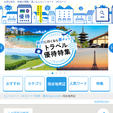
お得な割引、特典が満載！選ぶならセゾンカード・UCカード
おすすめ
カテゴリ
人気ワード
特集
現在地周辺
セゾンカード・UCカードで特典・優待のあるお店
現在地周辺
地図閲覧規約