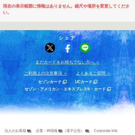
現在の表示範囲に情報はありません。縮尺や場所を変更してくださ
い。
シェア
まだカードをお持ちでない⽅へ
ご利用上の注意事項
よくあるご質問
セゾンカード
UCカード
セゾン・アメリカン・エキスプレス®・カード
法人のお客様
企業・IR情報
（電子公告）
Corporate Info