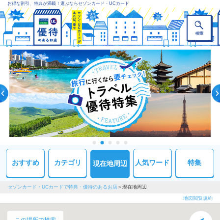
お得な割引、特典が満載！選ぶならセゾンカード・UCカード
おすすめ
カテゴリ
人気ワード
特集
現在地周辺
セゾンカード・UCカードで特典・優待のあるお店
現在地周辺
地図閲覧規約