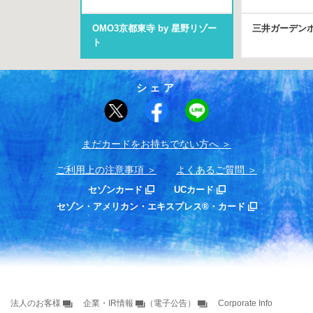
OMO3京都東寺 by 星野リゾー
三井ガーデン
ト
シェア
まだカードをお持ちでない⽅へ
ご利用上の注意事項
よくあるご質問
セゾンカード
UCカード
セゾン・アメリカン・エキスプレス®・カード
法人のお客様
企業・IR情報
（電子公告）
Corporate Info