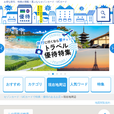
お得な割引、特典が満載！選ぶならセゾンカード・UCカード
おすすめ
カテゴリ
人気ワード
特集
現在地周辺
セゾンカード・UCカードで特典・優待のあるお店
現在地周辺
地図閲覧規約