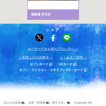
極楽湯 茨木店
シェア
まだカードをお持ちでない⽅へ
ご利用上の注意事項
よくあるご質問
セゾンカード
UCカード
セゾン・アメリカン・エキスプレス®・カード
法人のお客様
企業・IR情報
（電子公告）
Corporate Info