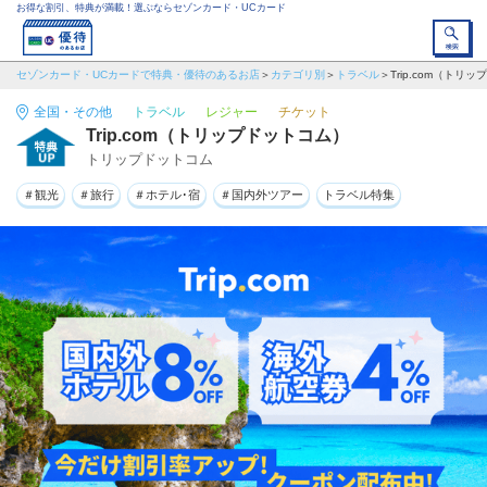
お得な割引、特典が満載！選ぶならセゾンカード・UCカード
セゾンカード・UCカードで特典・優待のあるお店
カテゴリ別
トラベル
Trip.com（トリ
全国・その他
トラベル
レジャー
チケット
Trip.com（トリップドットコム）
トリップドットコム
＃観光
＃旅行
＃ホテル･宿
＃国内外ツアー
トラベル特集