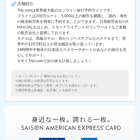
店舗紹介
Trip.comは世界最大級のオンライン旅行予約サイトです。
フライトは200万ルート、5,000以上の都市を網羅し、国内・海外
の格安航空券を簡単に予約することができます。日系航空会社のA
NAやJALをはじめ、スターアライアンスやワンワールドなど多数
の航空会社と提携しております。
ホテルは、高級ホテル・宿からリーズナブルなホステルまで、世
界中の120万軒以上の宿泊施設を取り扱っています。
24時間年中無休の日本語カスタマーサポートがあなたの旅行を安
心してサポート。
今すぐTrip.comで次の旅を計画しましょう！
＜セゾン･UCカード 優待のあるお店について＞
他の特典との併用は不可となります。
優待内容は予告なく変更・終了になる場合がございます。
優待特典は各施設・各店舗による提供です。