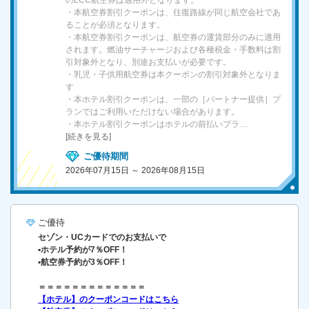
・本航空券割引クーポンは、往復路線が同じ航空会社であ
ることが必須となります。
・本航空券割引クーポンは、航空券の運賃部分のみに適用
されます。燃油サーチャージおよび各種税金・手数料は割
引対象外となり、別途お支払いが必要です。
・乳児・子供用航空券は本クーポンの割引対象外となりま
す
・本ホテル割引クーポンは、一部の［パートナー提供］プ
ランではご利用いただけない場合があります。
・本ホテル割引クーポンはホテルの前払いプラ…
[続きを見る]
ご優待期間
2026年07月15日 ～ 2026年08月15日
ご優待
セゾン・UCカードでのお支払いで
▪️ホテル予約が7％OFF！
▪️航空券予約が3％OFF！
＝＝＝＝＝＝＝＝＝＝＝＝＝
【ホテル】のクーポンコードはこちら