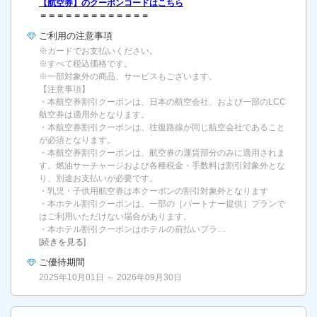
【航空券】のクーポンコードはこちら
＝＝＝＝＝＝＝＝＝＝＝＝＝
ご利用の
注意事項
※カードでお支払いください。
※すべて税込価格です。
※一部対象外の商品、サービスもございます。
【注意事項】
・本航空券割引クーポンは、日本の航空会社、および一部のLCC
航空券は適用外となります。
・本航空券割引クーポンは、往復路線が同じ航空会社であること
が必須となります。
・本航空券割引クーポンは、航空券の運賃部分のみに適用されま
す。燃油サーチャージおよび各種税金・手数料は割引対象外とな
り、別途お支払いが必要です。
・乳児・子供用航空券は本クーポンの割引対象外となります
・本ホテル割引クーポンは、一部の［パートナー提供］プランで
はご利用いただけない場合があります。
・本ホテル割引クーポンはホテルの前払いプラ…
[続きを見る]
ご優待期間
2025年10月01日 ～ 2026年09月30日