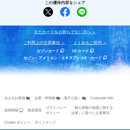
この優待内容をシェア
まだカードをお持ちでない⽅へ
ご利用上の注意事項
よくあるご質問
セゾンカード
UCカード
セゾン・アメリカン・エキスプレス®・カード
法人のお客様
企業・IR情報
（電子公告）
Corporate Info
プライバシー
「個人情報の保護に関する
採用情報
推奨環境
ポリシー
法律」に基づく公表事項
Cookie ポリシー
サイトマップ