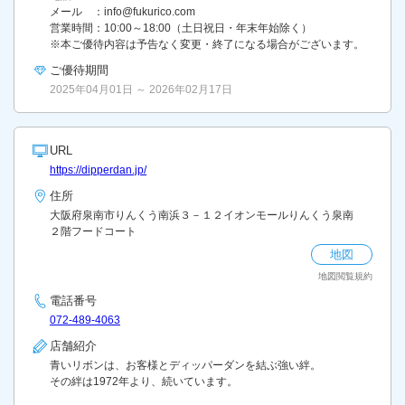
メール ：info@fukurico.com
営業時間：10:00～18:00（土日祝日・年末年始除く）
※本ご優待内容は予告なく変更・終了になる場合がございます。
ご優待期間
2025年04月01日 ～ 2026年02月17日
URL
https://dipperdan.jp/
住所
大阪府泉南市りんくう南浜３－１２イオンモールりんくう泉南
２階フードコート
地図
地図閲覧規約
電話番号
072-489-4063
店舗紹介
青いリボンは、お客様とディッパーダンを結ぶ強い絆。
その絆は1972年より、続いています。