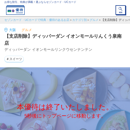
お得な割引、特典が満載！選ぶならセゾンカード・UCカード
セゾンカード・UCカードで特典・優待のあるお店
カテゴリ別
グルメ
【支店削除】ディッパ
大阪
グルメ
【支店削除】ディッパーダン イオンモールりんくう泉南
店
ディッパーダン イオンモールリンクウセンナンテン
＃スイーツ
本優待は終了いたしました。
5秒後にトップページに移動します。