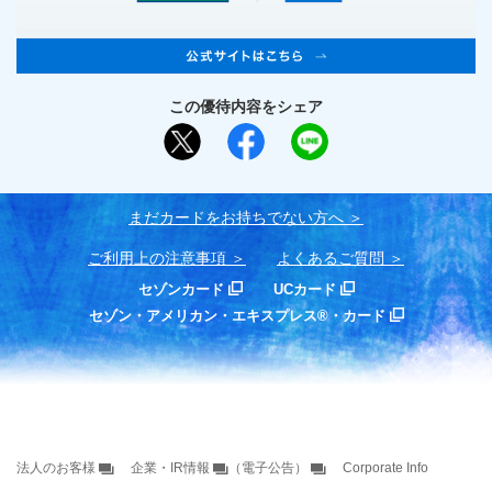
この優待内容をシェア
まだカードをお持ちでない⽅へ
ご利用上の注意事項
よくあるご質問
セゾンカード
UCカード
セゾン・アメリカン・エキスプレス®・カード
法人のお客様
企業・IR情報
（電子公告）
Corporate Info