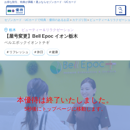
お得な割引、特典が満載！選ぶならセゾンカード・UCカード
セゾンカード・UCカードで特典・優待のあるお店
カテゴリ別
ビューティー＆リラクゼーシ
栃木
ビューティー＆リラクゼーション
【屋号変更】Bell Epoc イオン栃木
ベルエポックイオントチギ
＃リフレッシュ
＃休日
＃健康
本優待は終了いたしました。
5秒後にトップページに移動します。