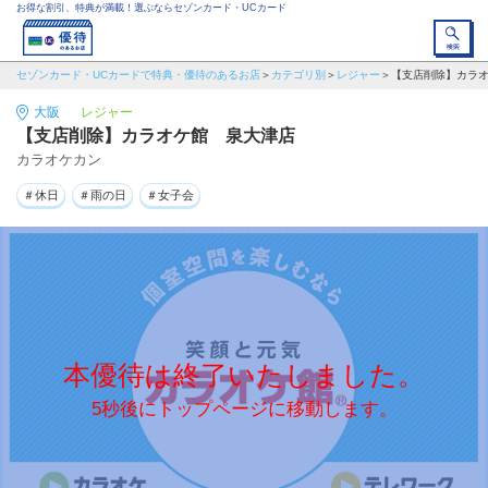
お得な割引、特典が満載！選ぶならセゾンカード・UCカード
セゾンカード・UCカードで特典・優待のあるお店
カテゴリ別
レジャー
【支店削除】カラ
大阪
レジャー
【支店削除】カラオケ館 泉大津店
カラオケカン
＃休日
＃雨の日
＃女子会
本優待は終了いたしました。
5秒後にトップページに移動します。