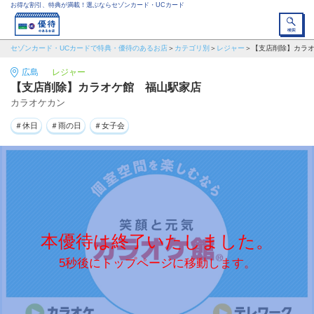
お得な割引、特典が満載！選ぶならセゾンカード・UCカード
セゾンカード・UCカードで特典・優待のあるお店
カテゴリ別
レジャー
【支店削除】カラ
広島
レジャー
【支店削除】カラオケ館 福山駅家店
カラオケカン
＃休日
＃雨の日
＃女子会
本優待は終了いたしました。
5秒後にトップページに移動します。