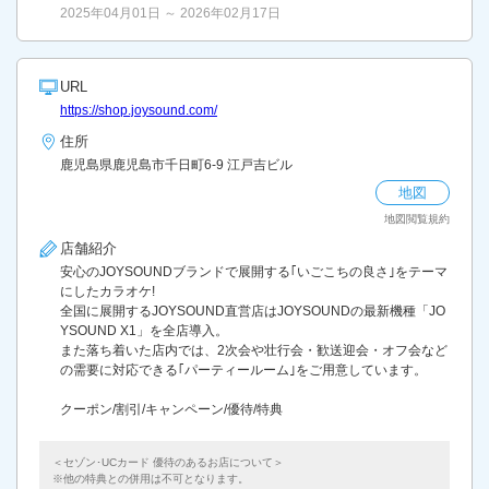
2025年04月01日 ～ 2026年02月17日
URL
https://shop.joysound.com/
住所
鹿児島県鹿児島市千日町6-9 江戸吉ビル
地図
地図閲覧規約
店舗紹介
安心のJOYSOUNDブランドで展開する｢いごこちの良さ｣をテーマ
にしたカラオケ!
全国に展開するJOYSOUND直営店はJOYSOUNDの最新機種「JO
YSOUND X1」を全店導入。
また落ち着いた店内では、2次会や壮行会・歓送迎会・オフ会など
の需要に対応できる｢パーティールーム｣をご用意しています。
クーポン/割引/キャンペーン/優待/特典
＜セゾン･UCカード 優待のあるお店について＞
他の特典との併用は不可となります。