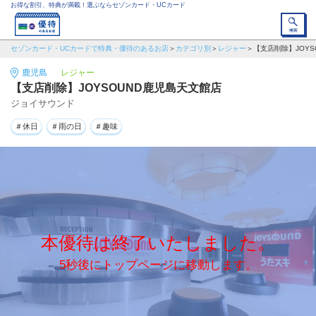
お得な割引、特典が満載！選ぶならセゾンカード・UCカード
セゾンカード・UCカードで特典・優待のあるお店
カテゴリ別
レジャー
【支店削除】JOYS
鹿児島
レジャー
【支店削除】JOYSOUND鹿児島天文館店
ジョイサウンド
＃休日
＃雨の日
＃趣味
本優待は終了いたしました。
5秒後にトップページに移動します。