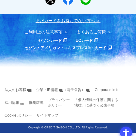
まだカードをお持ちでない⽅へ
ご利用上の注意事項
よくあるご質問
セゾンカード
UCカード
セゾン・アメリカン・エキスプレス®・カード
法人のお客様
企業・IR情報
（電子公告）
Corporate Info
プライバシー
「個人情報の保護に関する
採用情報
推奨環境
ポリシー
法律」に基づく公表事項
Cookie ポリシー
サイトマップ
Copyright
©
CREDIT SAISON CO., LTD. All Rights Reserved.