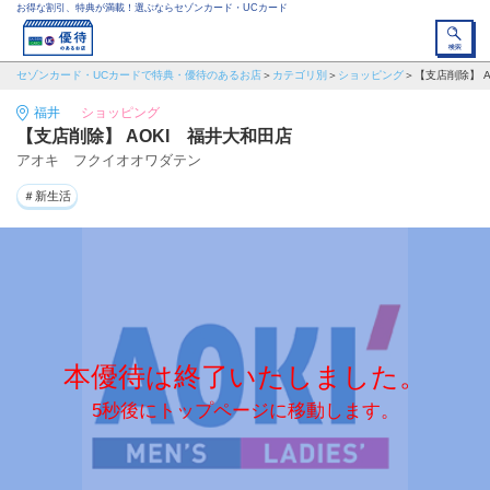
お得な割引、特典が満載！選ぶならセゾンカード・UCカード
セゾンカード・UCカードで特典・優待のあるお店
カテゴリ別
ショッピング
【支店削除】 
福井
ショッピング
【支店削除】 AOKI 福井大和田店
アオキ フクイオオワダテン
＃新生活
本優待は終了いたしました。
5秒後にトップページに移動します。