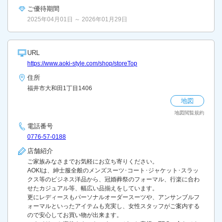
ご優待期間
2025年04月01日 ～ 2026年01月29日
URL
https://www.aoki-style.com/shop/storeTop
住所
福井市大和田1丁目1406
地図
地図閲覧規約
電話番号
0776-57-0188
店舗紹介
ご家族みなさまでお気軽にお立ち寄りください。
AOKIは、紳士服全般のメンズスーツ･コート･ジャケット･スラッ
クス等のビジネス洋品から、冠婚葬祭のフォーマル、行楽に合わ
せたカジュアル等、幅広い品揃えをしています。
更にレディースもパーソナルオーダースーツや、アンサンブルフ
ォーマルといったアイテムも充実し、女性スタッフがご案内する
ので安心してお買い物が出来ます。