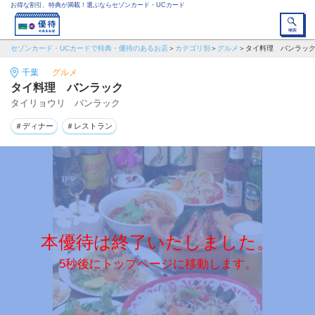
お得な割引、特典が満載！選ぶならセゾンカード・UCカード
セゾンカード・UCカードで特典・優待のあるお店
カテゴリ別
グルメ
タイ料理 バンラッ
千葉
グルメ
タイ料理 バンラック
タイリョウリ バンラック
＃ディナー
＃レストラン
本優待は終了いたしました。
5秒後にトップページに移動します。