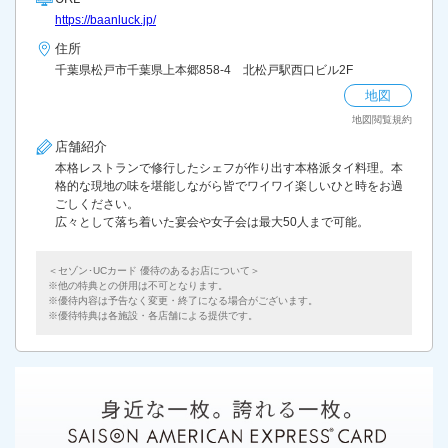
https://baanluck.jp/
住所
千葉県松戸市千葉県上本郷858-4 北松戸駅西口ビル2F
地図
地図閲覧規約
店舗紹介
本格レストランで修行したシェフが作り出す本格派タイ料理。本
格的な現地の味を堪能しながら皆でワイワイ楽しいひと時をお過
ごしください。
広々として落ち着いた宴会や女子会は最大50人まで可能。
＜セゾン･UCカード 優待のあるお店について＞
他の特典との併用は不可となります。
優待内容は予告なく変更・終了になる場合がございます。
優待特典は各施設・各店舗による提供です。