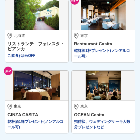
北海道
東京
リストランテ フォレスタ・
Restaurant Casita
ビアンカ
乾杯酒1杯プレゼント(ノンアルコ
ご飲食代5%OFF
ール可)
東京
東京
GINZA CASITA
OCEAN Casita
乾杯酒1杯プレゼント(ノンアルコ
招待状、ウェディングケーキ人数
ール可)
分プレゼントなど