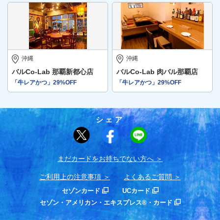
沖縄
沖縄
バルCo-Lab 那覇新都心店
バルCo-Lab 肉バル那覇店
「牛レアかつ」29%OFF
「牛レアかつ」29%OFF
シェア
まだカードをお持ちでない⽅へ
ご利用上の注意事項
よくあるご質問
セゾンカード
UCカード
セゾン・アメリカン・エキスプレス®・カード