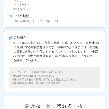
ります。
※小学6年生…
[続きを見る]
ご優待期間
2026年04月01日 ～ 2027年03月31日
店舗紹介
0～18歳のお子さまに、年齢（月齢）に応じた教材を、毎月継続的
にお届けする通信教育講座です。就学前のお子さまには、幼児期
に必要な体験のお手伝いをする『こどもちゃれんじ』を、小中高
校生には、学校の授業理解や志望校合格を支援する『進研ゼミ』
を提供しています。
＜セゾン･UCカード 優待のあるお店について＞
他の特典との併用は不可となります。
優待内容は予告なく変更・終了になる場合がございます。
優待特典は各施設・各店舗による提供です。