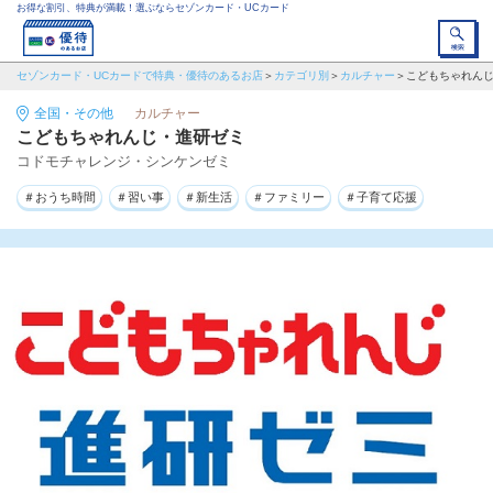
お得な割引、特典が満載！選ぶならセゾンカード・UCカード
セゾンカード・UCカードで特典・優待のあるお店
カテゴリ別
カルチャー
こどもちゃれん
全国・その他
カルチャー
こどもちゃれんじ・進研ゼミ
コドモチャレンジ・シンケンゼミ
＃おうち時間
＃習い事
＃新生活
＃ファミリー
＃子育て応援