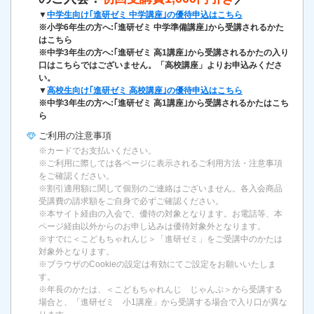
▼
中学生向け｢進研ゼミ 中学講座｣の優待申込はこちら
※小学6年生の方へ:｢進研ゼミ 中学準備講座｣から受講されるかた
はこちら
※中学3年生の方へ:｢進研ゼミ 高1講座｣から受講されるかたの入り
口はこちらではございません。「高校講座」よりお申込みくださ
い。
▼
高校生向け｢進研ゼミ 高校講座｣の優待申込はこちら
※中学3年生の方へ:｢進研ゼミ 高1講座｣から受講されるかたはこち
ら
ご利用の
注意事項
※カードでお支払いください。
※ご利用に際しては各ページに表示されるご利用方法・注意事項
をご確認ください。
※割引適用額に関して個別のご連絡はございません。各入会商品
受講費の請求額をご自身で必ずご確認ください。
※本サイト経由の入会で、優待の対象となります。お電話等、本
ページ経由以外からのお申し込みは優待対象外となります。
※すでに＜こどもちゃれんじ＞「進研ゼミ」をご受講中のかたは
対象外となります。
※ブラウザのCookieの設定は有効にてご設定をお願いいたしま
す。
※年長のかたは、＜こどもちゃれんじ じゃんぷ＞から受講する
場合と、「進研ゼミ 小1講座」から受講する場合で入り口が異な