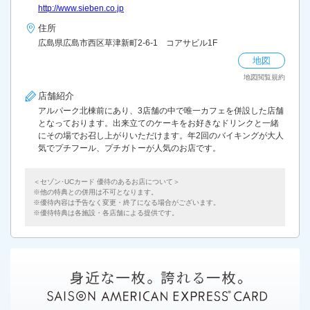
http://www.sieben.co.jp
住所
広島県広島市西区草津新町2-6-1 コアサビル1F
地図
地図閲覧規約
店舗紹介
アルパーク北棟前にあり、3店舗の中で唯一カフェを併設した店舗
となっております。出来立てのケーキをお好きなドリンクと一緒
にその場でお召し上がりいただけます。年2回のバイキングが大人
気でプチフール、プチガトーが人気のお店です。
＜セゾン･UCカード 優待のあるお店について＞
他の特典との併用は不可となります。
優待内容は予告なく変更・終了になる場合がございます。
優待特典は各施設・各店舗による提供です。