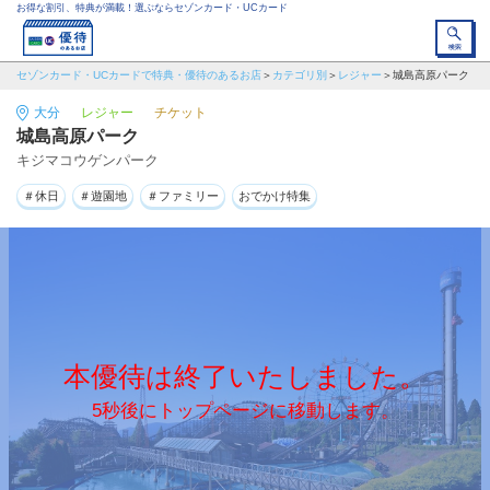
お得な割引、特典が満載！選ぶならセゾンカード・UCカード
セゾンカード・UCカードで特典・優待のあるお店
カテゴリ別
レジャー
城島高原パーク
大分
レジャー
チケット
城島高原パーク
キジマコウゲンパーク
＃休日
＃遊園地
＃ファミリー
おでかけ特集
本優待は終了いたしました。
5秒後にトップページに移動します。