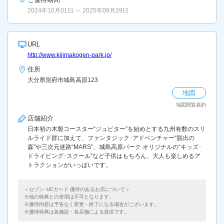
2024年10月01日 ～ 2025年09月29日
URL
http://www.kijimakogen-park.jp/
住所
大分県別府市城島高原123
地図
地図閲覧規約
店舗紹介
日本初の木製コースター“ジュピター”を始めとする九州有数のスリ
ルライド群に加えて、ファンタジック･アドベンチャー“脱出の
森”や三次元迷路“MARS”、城島高原パーク オリジナルの“キッズ･
ドライビング･スクール”など子供はもちろん、大人も楽しめるア
トラクションがいっぱいです。
＜セゾン･UCカード 優待のあるお店について＞
他の特典との併用は不可となります。
優待内容は予告なく変更・終了になる場合がございます。
優待特典は各施設・各店舗による提供です。