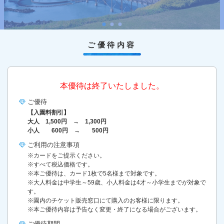
ご優待内容
本優待は終了いたしました。
ご優待
【入園料割引】
大人 1,500円 → 1,300円
小人 600円 → 500円
ご利用の
注意事項
※カードをご提示ください。
※すべて税込価格です。
※本ご優待は、カード1枚で5名様まで対象です。
※大人料金は中学生～59歳、小人料金は4才～小学生までが対象で
す。
※園内のチケット販売窓口にて購入のお客様に限ります。
※本ご優待内容は予告なく変更・終了になる場合がございます。
ご優待期間