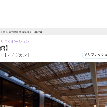
ー
東京･湯河原温泉 万葉の湯【町田館】
＆リラクゼーション
田館】
＃リフレッシ
ユ【マチダカン】