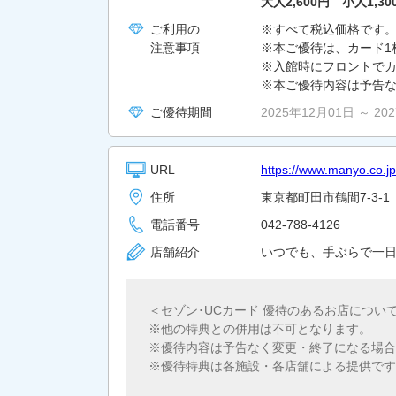
大人2,600円 小人1,30
ご利用の
※すべて税込価格です
注意事項
※本ご優待は、カード1
※入館時にフロントで
※本ご優待内容は予告
ご優待期間
2025年12月01日 ～ 20
URL
https://www.manyo.co.j
住所
東京都町田市鶴間7-3-1
電話番号
042-788-4126
店舗紹介
いつでも、手ぶらで一
＜セゾン･UCカード 優待のあるお店につい
他の特典との併用は不可となります。
優待内容は予告なく変更・終了になる場合
優待特典は各施設・各店舗による提供です