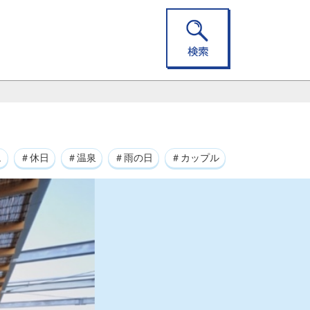
ュ
＃休日
＃温泉
＃雨の日
＃カップル