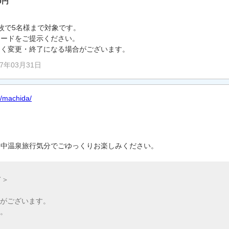
0円
。
枚で5名様まで対象です。
カードをご提示ください。
なく変更・終了になる場合がございます。
27年03月31日
p/machida/
日中温泉旅行気分でごゆっくりお楽しみください。
て＞
がございます。
。