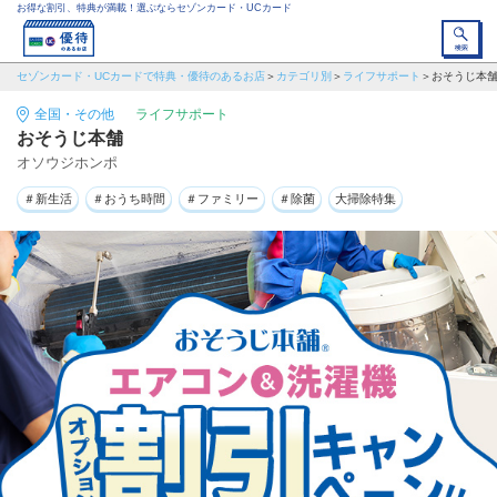
お得な割引、特典が満載！選ぶならセゾンカード・UCカード
セゾンカード・UCカードで特典・優待のあるお店
カテゴリ別
ライフサポート
おそうじ本
全国・その他
ライフサポート
おそうじ本舗
オソウジホンポ
＃新生活
＃おうち時間
＃ファミリー
＃除菌
大掃除特集