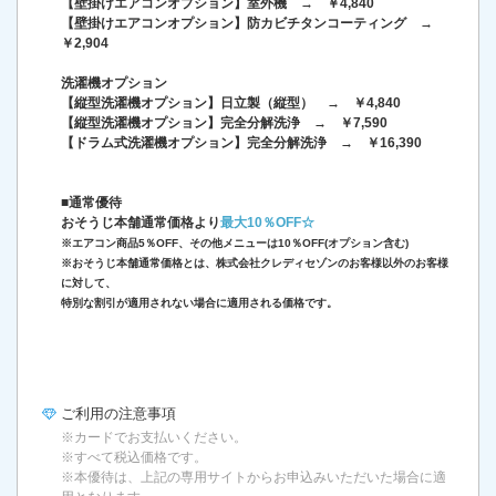
【壁掛けエアコンオプション】室外機 → ￥4,840
【壁掛けエアコンオプション】防カビチタンコーティング →
￥2,904
洗濯機オプション
【縦型洗濯機オプション】日立製（縦型） → ￥4,840
【縦型洗濯機オプション】完全分解洗浄 → ￥7,590
【ドラム式洗濯機オプション】完全分解洗浄 → ￥16,390
■通常優待
おそうじ本舗通常価格より
最大10％OFF☆
※エアコン商品5％OFF、その他メニューは10％OFF(オプション含む)
※おそうじ本舗通常価格とは、株式会社クレディセゾンのお客様以外のお客様
に対して、
特別な割引が適用されない場合に適用される価格です。
ご利用の
注意事項
※カードでお支払いください。
※すべて税込価格です。
※本優待は、上記の専用サイトからお申込みいただいた場合に適