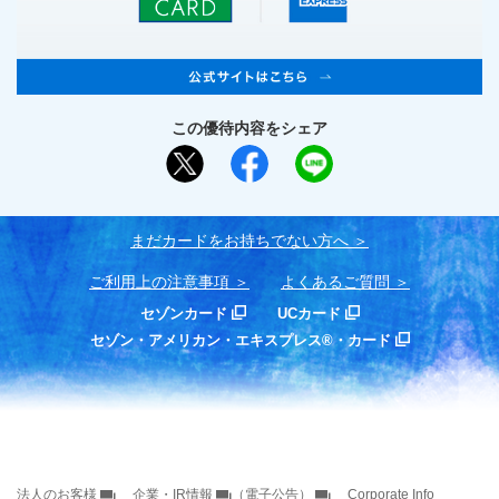
この優待内容をシェア
まだカードをお持ちでない⽅へ
ご利用上の注意事項
よくあるご質問
セゾンカード
UCカード
セゾン・アメリカン・エキスプレス®・カード
法人のお客様
企業・IR情報
（電子公告）
Corporate Info