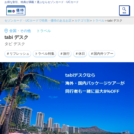
お得な割引、特典が満載！選ぶならセゾンカード・UCカード
セゾンカード・UCカードで特典・優待のあるお店
カテゴリ別
トラベル
tabi デスク
全国・その他
トラベル
tabi デスク
タビ デスク
＃リフレッシュ
トラベル特集
＃旅行
＃休日
＃国内外ツアー