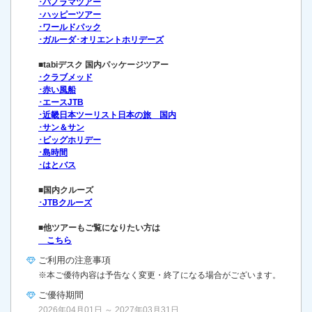
･パノラマツアー
･ハッピーツアー
･ワールドパック
･ガルーダ･オリエントホリデーズ
■tabiデスク 国内パッケージツアー
･クラブメッド
･赤い風船
･エースJTB
･近畿日本ツーリスト日本の旅 国内
･サン＆サン
･ビッグホリデー
･島時間
･はとバス
■国内クルーズ
･JTBクルーズ
■他ツアーもご覧になりたい方は
こちら
ご利用の
注意事項
※本ご優待内容は予告なく変更・終了になる場合がございます。
ご優待期間
2026年04月01日 ～ 2027年03月31日