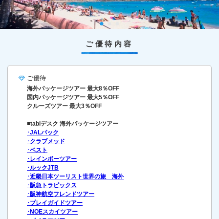
ご優待内容
ご優待
海外パッケージツアー 最大8％OFF
国内パッケージツアー 最大5％OFF
クルーズツアー 最大3％OFF
■tabiデスク 海外パッケージツアー
･JALパック
･クラブメッド
･ベスト
･レインボーツアー
･ルックJTB
･近畿日本ツーリスト世界の旅 海外
･阪急トラピックス
･阪神航空フレンドツアー
･プレイガイドツアー
･NOEスカイツアー