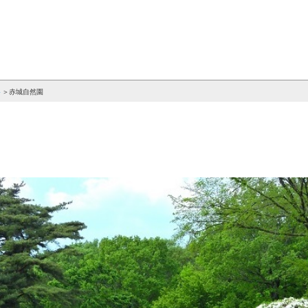
ト
赤城自然園