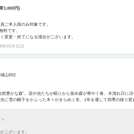
常1,000円)
会員ご本人様のみ対象です。
は無料です。
なく変更・終了になる場合がございます。
99年03月31日
城山892
自然豊かな森”。花や虫たちが眠りから覚め森が華やぐ春、木洩れ日に
光に雪の帽子をかぶった木々がきらめく冬、1年を通して四季の移り変
て＞
がございます。