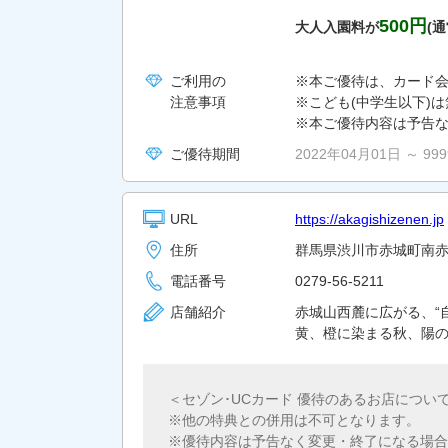
500円
大人入園料が
(通
ご利用の
※本ご優待は、カード
注意事項
※こども(中学生以下)
※本ご優待内容は予告
ご優待期間
2022年04月01日 ～ 99
URL
https://akagishizenen.jp
住所
群馬県渋川市赤城町南赤
電話番号
0279-56-5211
店舗紹介
赤城山西麓に広がる、“
黄、橙に染まる秋、陽の
＜セゾン･UCカード 優待のあるお店につい
他の特典との併用は不可となります。
優待内容は予告なく変更・終了になる場合