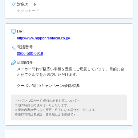
対象カード
セゾンカード
URL
http://www.nipponrentacar.co.jp/
電話番号
0800-500-0919
店舗紹介
メーカー問わず幅広い車種を豊富にご用意しています。目的に合
わせてクルマをお選びいただけます。
クーポン/割引/キャンペーン/優待/特典
＜セゾン･UCカード 優待のあるお店について＞
他の特典との併用は不可となります。
優待内容は予告なく変更・終了になる場合がございます。
優待特典は各施設・各店舗による提供です。