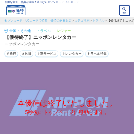
お得な割引、特典が満載！選ぶならセゾンカード・UCカード
セゾンカード・UCカードで特典・優待のあるお店
カテゴリ別
トラベル
【優待終了】ニッ
全国・その他
トラベル
レジャー
【優待終了】ニッポンレンタカー
ニッポンレンタカー
＃旅行
＃休日
＃車サービス
＃レンタカー
トラベル特集
本優待は終了いたしました。
5秒後にトップページに移動します。