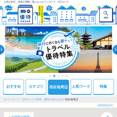
お得な割引、特典が満載！選ぶならセゾンカード・UCカード
おすすめ
カテゴリ
人気ワード
特集
現在地周辺
セゾンカード・UCカードで特典・優待のあるお店
現在地周辺
地図閲覧規約