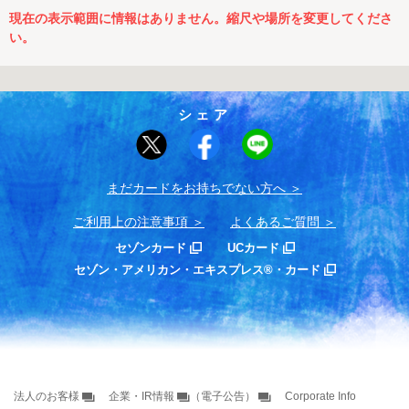
現在の表示範囲に情報はありません。縮尺や場所を変更してくださ
い。
シェア
まだカードをお持ちでない⽅へ
ご利用上の注意事項
よくあるご質問
セゾンカード
UCカード
セゾン・アメリカン・エキスプレス®・カード
法人のお客様
企業・IR情報
（電子公告）
Corporate Info