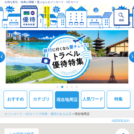
お得な割引、特典が満載！選ぶならセゾンカード・UCカード
おすすめ
カテゴリ
人気ワード
特集
現在地周辺
セゾンカード・UCカードで特典・優待のあるお店
現在地周辺
地図閲覧規約