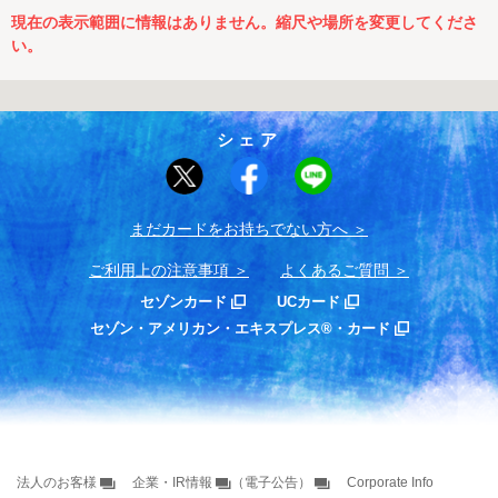
現在の表示範囲に情報はありません。縮尺や場所を変更してくださ
い。
シェア
まだカードをお持ちでない⽅へ
ご利用上の注意事項
よくあるご質問
セゾンカード
UCカード
セゾン・アメリカン・エキスプレス®・カード
法人のお客様
企業・IR情報
（電子公告）
Corporate Info