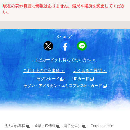
現在の表示範囲に情報はありません。縮尺や場所を変更してくださ
い。
シェア
まだカードをお持ちでない⽅へ
ご利用上の注意事項
よくあるご質問
セゾンカード
UCカード
セゾン・アメリカン・エキスプレス®・カード
法人のお客様
企業・IR情報
（電子公告）
Corporate Info