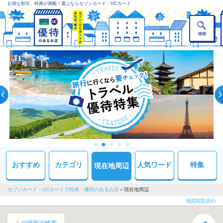
お得な割引、特典が満載！選ぶならセゾンカード・UCカード
おすすめ
カテゴリ
人気ワード
特集
現在地周辺
セゾンカード・UCカードで特典・優待のあるお店
現在地周辺
地図閲覧規約