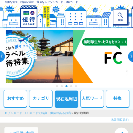
お得な割引、特典が満載！選ぶならセゾンカード・UCカード
おすすめ
カテゴリ
人気ワード
特集
現在地周辺
セゾンカード・UCカードで特典・優待のあるお店
現在地周辺
地図閲覧規約