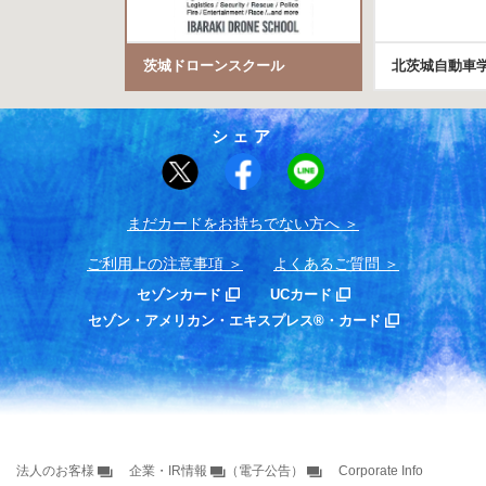
茨城ドローンスクール
北茨城自動車
シェア
まだカードをお持ちでない⽅へ
ご利用上の注意事項
よくあるご質問
セゾンカード
UCカード
セゾン・アメリカン・エキスプレス®・カード
法人のお客様
企業・IR情報
（電子公告）
Corporate Info