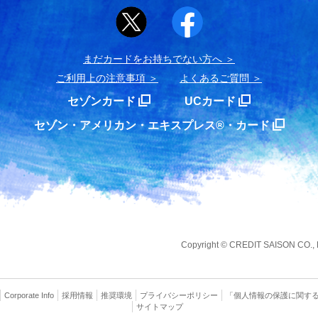
まだカードをお持ちでない⽅へ
ご利用上の注意事項
よくあるご質問
セゾンカード
UCカード
セゾン・アメリカン・エキスプレス®・カード
Copyright
©
CREDIT SAISON CO., LT
Corporate Info
採用情報
推奨環境
プライバシー
ポリシー
「個人情報の保護に関す
サイトマップ