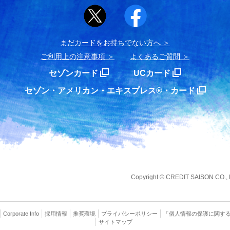
まだカードをお持ちでない⽅へ
ご利用上の注意事項
よくあるご質問
セゾンカード
UCカード
セゾン・アメリカン・エキスプレス®・カード
Copyright
©
CREDIT SAISON CO., LT
Corporate Info
採用情報
推奨環境
プライバシー
ポリシー
「個人情報の保護に関す
サイトマップ