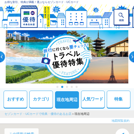
お得な割引、特典が満載！選ぶならセゾンカード・UCカード
おすすめ
カテゴリ
人気ワード
特集
現在地周辺
セゾンカード・UCカードで特典・優待のあるお店
現在地周辺
地図閲覧規約