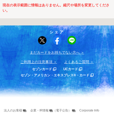
現在の表示範囲に情報はありません。縮尺や場所を変更してくださ
い。
シェア
まだカードをお持ちでない⽅へ
ご利用上の注意事項
よくあるご質問
セゾンカード
UCカード
セゾン・アメリカン・エキスプレス®・カード
法人のお客様
企業・IR情報
（電子公告）
Corporate Info