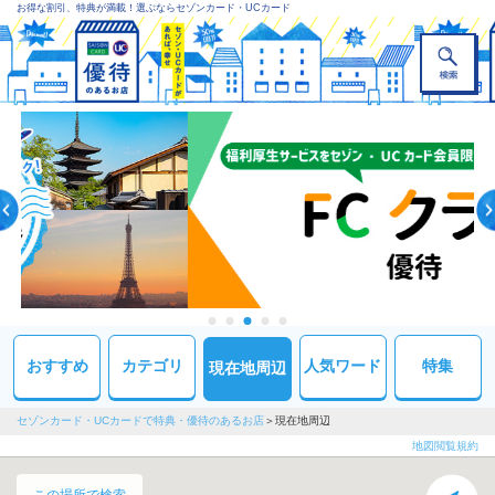
お得な割引、特典が満載！選ぶならセゾンカード・UCカード
おすすめ
カテゴリ
人気ワード
特集
現在地周辺
セゾンカード・UCカードで特典・優待のあるお店
現在地周辺
地図閲覧規約