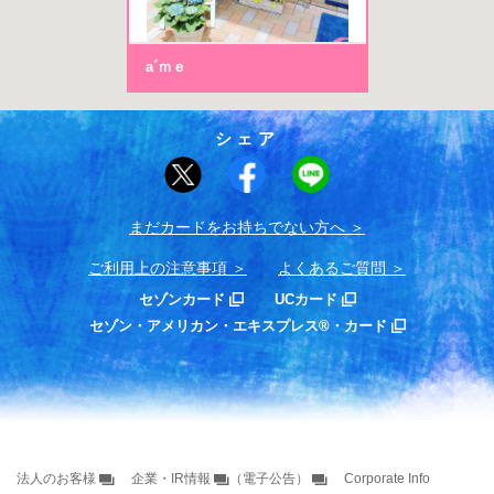
a´ｍｅ
シェア
まだカードをお持ちでない⽅へ
ご利用上の注意事項
よくあるご質問
セゾンカード
UCカード
セゾン・アメリカン・エキスプレス®・カード
法人のお客様
企業・IR情報
（電子公告）
Corporate Info