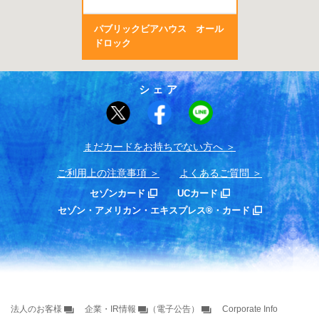
パブリックビアハウス オール
ドロック
シェア
まだカードをお持ちでない⽅へ
ご利用上の注意事項
よくあるご質問
セゾンカード
UCカード
セゾン・アメリカン・エキスプレス®・カード
法人のお客様
企業・IR情報
（電子公告）
Corporate Info