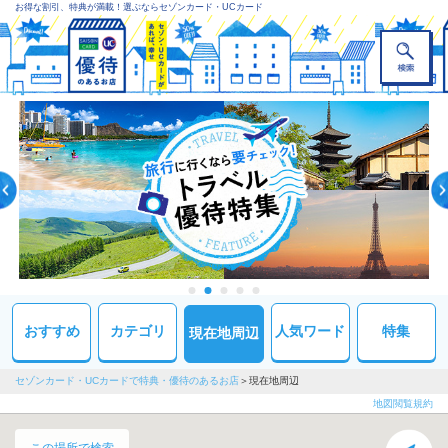
お得な割引、特典が満載！選ぶならセゾンカード・UCカード
おすすめ
カテゴリ
人気ワード
特集
現在地周辺
セゾンカード・UCカードで特典・優待のあるお店
現在地周辺
地図閲覧規約