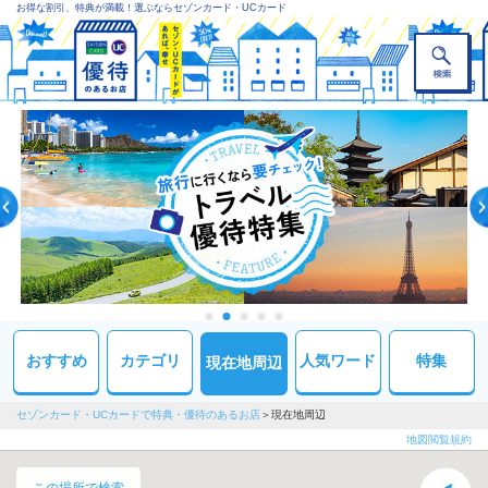
お得な割引、特典が満載！選ぶならセゾンカード・UCカード
おすすめ
カテゴリ
人気ワード
特集
現在地周辺
セゾンカード・UCカードで特典・優待のあるお店
現在地周辺
地図閲覧規約