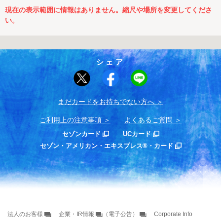
現在の表示範囲に情報はありません。縮尺や場所を変更してくださ
い。
シェア
まだカードをお持ちでない⽅へ
ご利用上の注意事項
よくあるご質問
セゾンカード
UCカード
セゾン・アメリカン・エキスプレス®・カード
法人のお客様
企業・IR情報
（電子公告）
Corporate Info