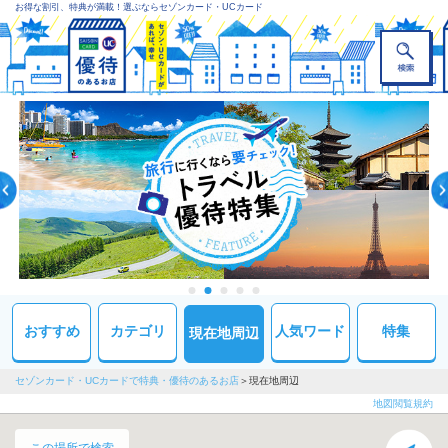
お得な割引、特典が満載！選ぶならセゾンカード・UCカード
おすすめ
カテゴリ
人気ワード
特集
現在地周辺
セゾンカード・UCカードで特典・優待のあるお店
現在地周辺
地図閲覧規約