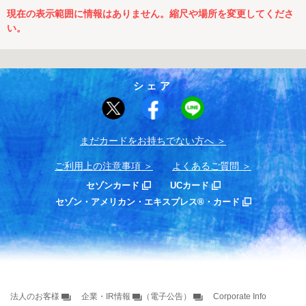
現在の表示範囲に情報はありません。縮尺や場所を変更してくださ
い。
シェア
まだカードをお持ちでない⽅へ
ご利用上の注意事項
よくあるご質問
セゾンカード
UCカード
セゾン・アメリカン・エキスプレス®・カード
法人のお客様
企業・IR情報
（電子公告）
Corporate Info