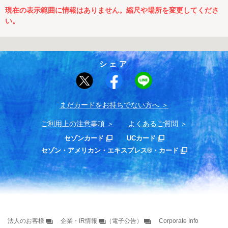
現在の表示範囲に情報はありません。縮尺や場所を変更してくださ
い。
シェア
まだカードをお持ちでない⽅へ
ご利用上の注意事項
よくあるご質問
セゾンカード
UCカード
セゾン・アメリカン・エキスプレス®・カード
法人のお客様
企業・IR情報
（電子公告）
Corporate Info