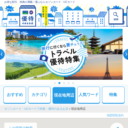
お得な割引、特典が満載！選ぶならセゾンカード・UCカード
おすすめ
カテゴリ
人気ワード
特集
現在地周辺
セゾンカード・UCカードで特典・優待のあるお店
現在地周辺
地図閲覧規約