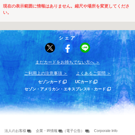
現在の表示範囲に情報はありません。縮尺や場所を変更してくださ
い。
シェア
まだカードをお持ちでない⽅へ
ご利用上の注意事項
よくあるご質問
セゾンカード
UCカード
セゾン・アメリカン・エキスプレス®・カード
法人のお客様
企業・IR情報
（電子公告）
Corporate Info