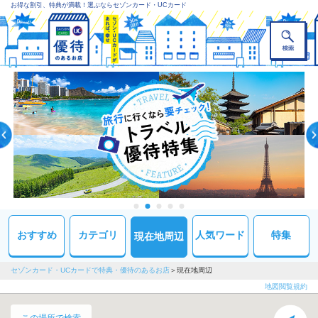
お得な割引、特典が満載！選ぶならセゾンカード・UCカード
おすすめ
カテゴリ
人気ワード
特集
現在地周辺
セゾンカード・UCカードで特典・優待のあるお店
現在地周辺
地図閲覧規約