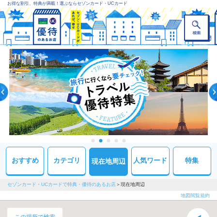
お得な割引、特典が満載！選ぶならセゾンカード・UCカード
おすすめ
カテゴリ
人気ワード
特集
現在地周辺
セゾンカード・UCカードで特典・優待のあるお店
現在地周辺
地図閲覧規約