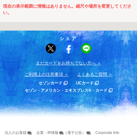
現在の表示範囲に情報はありません。縮尺や場所を変更してくださ
い。
シェア
まだカードをお持ちでない⽅へ
ご利用上の注意事項
よくあるご質問
セゾンカード
UCカード
セゾン・アメリカン・エキスプレス®・カード
法人のお客様
企業・IR情報
（電子公告）
Corporate Info